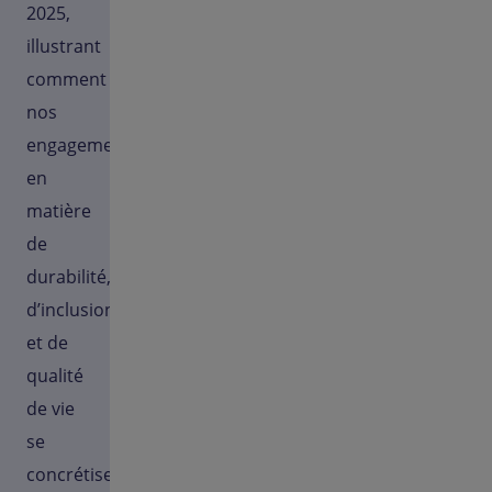
2025,
illustrant
comment
nos
engagements
en
matière
de
durabilité,
d’inclusion
et de
qualité
de vie
se
concrétisent