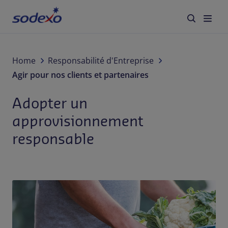
Services et marques
Home
Responsabilité d'Entreprise
Agir pour nos clients et partenaires
Secteurs
Adopter un
À propos de Sodexo
approvisionnement
responsable
Responsabilité d'Entreprise
Blog
Jobs