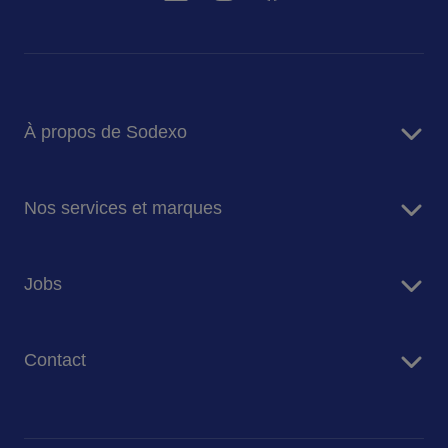
À propos de Sodexo
Sodexo en bref
Nos services et marques
Notre mission et ambition
Nos engagements pour la planète
Services de restauration
Jobs
Nos marques
Services de Facility Management
Travailler chez Sodexo Belgique
Contact
Nos offres d'emploi
Nous contacter
Presse