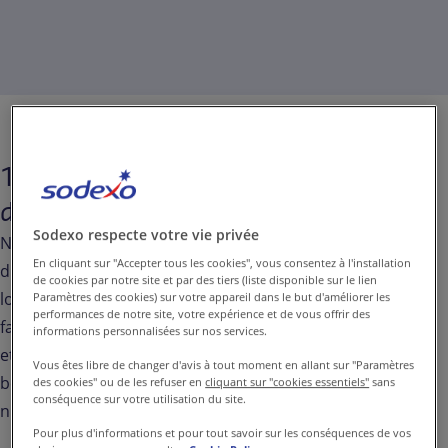
1. Le choix de produits locaux et
de saison
Sodexo respecte votre vie privée
Nous assumons notre rôle dans la vie économique
En cliquant sur "Accepter tous les cookies", vous consentez à l'installation
du pays. Cela signifie défendre les producteurs
de cookies par notre site et par des tiers (liste disponible sur le lien
locaux et les produits de la région. En Belgique, nous
Paramètres des cookies) sur votre appareil dans le but d'améliorer les
performances de notre site, votre expérience et de vous offrir des
favorisons un prix juste pour les produits nationaux
informations personnalisées sur nos services.
et proposons une large gamme de produits d’origine
Vous êtes libre de changer d'avis à tout moment en allant sur "Paramètres
belge via de nombreux partenaires répartis sur deux
des cookies" ou de les refuser en
cliquant sur "cookies essentiels"
sans
conséquence sur votre utilisation du site.
niveaux :
Pour plus d'informations et pour tout savoir sur les conséquences de vos