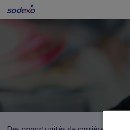
Services et marques
Secteurs
À propos de Sodexo
Responsabilité d'Entreprise
Blog
Jobs
Des opportunités de carrière inspir