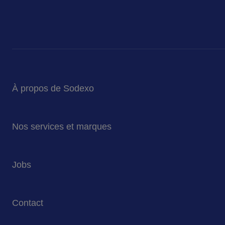
À propos de Sodexo
Sodexo en bref
Nos services et marques
Notre mission et ambition
Nos engagements pour la planète
Services de restauration
Jobs
Nos marques
Services de Facility Management
Travailler chez Sodexo Belgique
Contact
Nos offres d'emploi