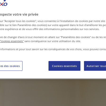
er à un projet inspirant. Nous sommes convaincus que nos ac
specte votre vie privée
 et comptons plus de 100 fonctions différentes. Nous pouvons
sur "Accepter tous les cookies", vous consentez à l'installation de cookies par notre site 
hef gérant, agent de gardiennage ou encore collaborateur de
nible sur le lien Paramètres des cookies) sur votre appareil dans le but d'améliorer les 
votre expérience et de vous offrir des informations personnalisées sur nos services.
bre de changer d'avis à tout moment en allant sur "Paramètres des cookies" ou de les re
 "cookies essentiels"
sans conséquence sur votre utilisation du site.
informations et pour tout savoir sur les conséquences de vos choix, vous pouvez consu
es des cookies
Cookies essentiels
Autoriser tous