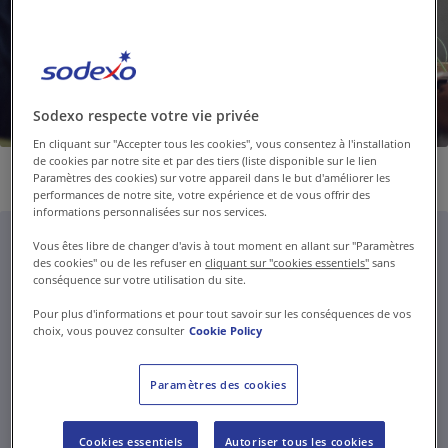
Contactez-nous
FR-BE
/
NL-BE
Presse
Sodexo respecte votre vie privée
En cliquant sur "Accepter tous les cookies", vous consentez à l'installation
de cookies par notre site et par des tiers (liste disponible sur le lien
Paramètres des cookies) sur votre appareil dans le but d'améliorer les
performances de notre site, votre expérience et de vous offrir des
informations personnalisées sur nos services.
Vous êtes libre de changer d'avis à tout moment en allant sur "Paramètres
Notre mission
des cookies" ou de les refuser en
cliquant sur "cookies essentiels"
sans
conséquence sur votre utilisation du site.
Depuis le premier jour, la mission de notre
Pour plus d'informations et pour tout savoir sur les conséquences de vos
choix, vous pouvez consulter
Cookie Policy
entreprise est d'améliorer la qualité de vie de nos
collaborateurs et de tous ceux que nous servons, et
Paramètres des cookies
contribuer au développement économique et social
ainsi qu'à la protection de l'environnement dans les
Cookies essentiels
Autoriser tous les cookies