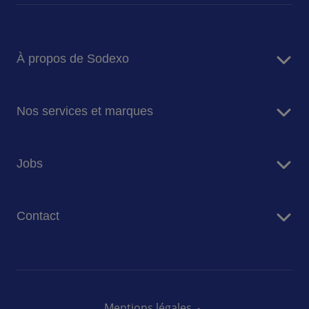
À propos de Sodexo
Sodexo en bref
Nos services et marques
Notre mission et ambition
Nos engagements pour la planète
Services de restauration
Jobs
Nos marques
Services de Facility Management
Travailler chez Sodexo Belgique
Contact
Nos offres d'emploi
Nous contacter
Presse
Mentions légales