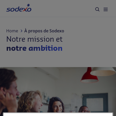
Services et marques
Home
À propos de Sodexo
Notre mission et
Secteurs
notre ambition
À propos de Sodexo
Responsabilité d'Entreprise
Blog
Jobs