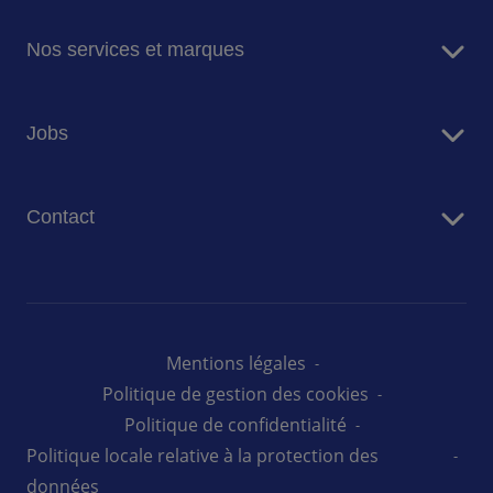
Sodexo en bref
Nos services et marques
Notre mission et ambition
Nos engagements pour la planète
Services de restauration
Jobs
Nos marques
Services de Facility Management
Travailler chez Sodexo Belgique
Contact
Nos offres d'emploi
Nous contacter
Presse
Mentions légales
Politique de gestion des cookies
Politique de confidentialité
Politique locale relative à la protection des
données