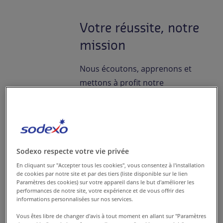
Contactez-nous
Votre réussite, notre
FR-BE
/
NL-BE
Presse
mission
Nous écoutons, apprenons et
mettons à profit notre
expérience pour proposer des
services de restauration et de
gestion des installations
entièrement adaptés à vos
Sodexo respecte votre vie privée
besoins. Que ce soit en
proposant des repas durables,
En cliquant sur "Accepter tous les cookies", vous consentez à l'installation
de cookies par notre site et par des tiers (liste disponible sur le lien
sains et savoureux pour
Paramètres des cookies) sur votre appareil dans le but d'améliorer les
performances de notre site, votre expérience et de vous offrir des
améliorer le bien-être de vos
informations personnalisées sur nos services.
employés, ou en optimisant vos
Vous êtes libre de changer d'avis à tout moment en allant sur "Paramètres
installations pour une efficacité