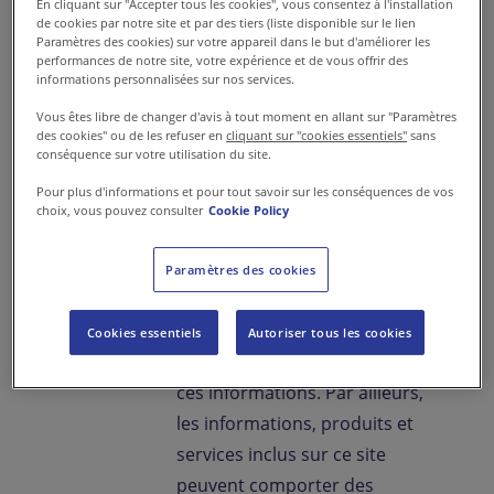
ni écrire des œuvres dérivées
En cliquant sur "Accepter tous les cookies", vous consentez à l'installation
de cookies par notre site et par des tiers (liste disponible sur le lien
des éléments précités, sans
Paramètres des cookies) sur votre appareil dans le but d'améliorer les
l'accord écrit et préalable de
performances de notre site, votre expérience et de vous offrir des
informations personnalisées sur nos services.
Sodexo.
Vous êtes libre de changer d'avis à tout moment en allant sur "Paramètres
des cookies" ou de les refuser en
cliquant sur "cookies essentiels"
sans
3. Informations diffusées
conséquence sur votre utilisation du site.
sur le site
Pour plus d'informations et pour tout savoir sur les conséquences de vos
choix, vous pouvez consulter
Cookie Policy
Les informations diffusées sur
ce site proviennent de sources
Paramètres des cookies
fiables. Cependant, Sodexo ne
peut garantir le caractère
Cookies essentiels
Autoriser tous les cookies
complet, exact et/ou actuel de
ces informations. Par ailleurs,
les informations, produits et
services inclus sur ce site
peuvent comporter des