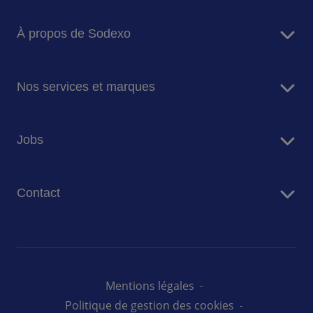
À propos de Sodexo
Sodexo en bref
Nos services et marques
Notre mission et ambition
Nos engagements pour la planète
Services de restauration
Jobs
Nos marques
Services de Facility Management
Travailler chez Sodexo Belgique
Contact
Nos offres d'emploi
Nous contacter
Presse
Mentions légales
Politique de gestion des cookies