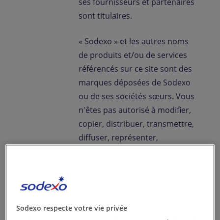
ses fournisseurs et partenaires
sont titulaires.
« Sodexo » et les autres noms
de produits et/ou de services
référencés sur ce site sont des
marques déposées de Sodexo
ou de ses sociétés sœurs. Vous
n'êtes pas autorisé à modifier,
copier, distribuer, transmettre,
diffuser, représenter,
reproduire, publier, concéder
sous licence, transférer ou
vendre toute information,
logiciel, produit ou service
obtenus à partir de ce site Web,
Sodexo respecte votre vie privée