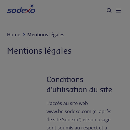
Services et marques
Home
Mentions légales
Mentions légales
Secteurs
À propos de Sodexo
Conditions
Responsabilité d'Entreprise
d’utilisation du site
Blog
L'accès au site web
www.be.sodexo.com (ci-après
Jobs
"le site Sodexo") et son usage
sont soumis au respect et à