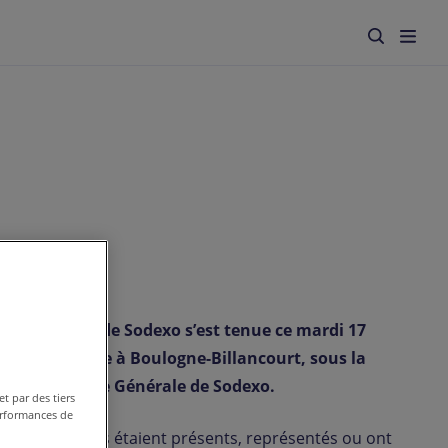
ctionnaires de Sodexo s’est tenue ce mardi 17
Seine Musicale à Boulogne-Billancourt, sous la
ente-Directrice Générale de Sodexo.
et par des tiers
performances de
19 actionnaires étaient présents, représentés ou ont