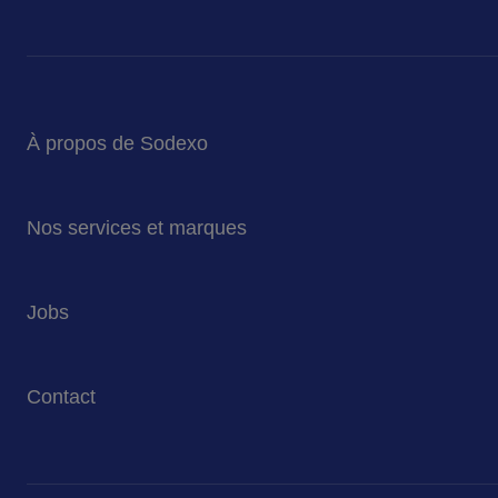
À propos de Sodexo
Sodexo en bref
Nos services et marques
Notre mission et ambition
Nos engagements pour la planète
Services de restauration
Jobs
Nos marques
Services de Facility Management
Travailler chez Sodexo Belgique
Contact
Nos offres d'emploi
Nous contacter
Presse