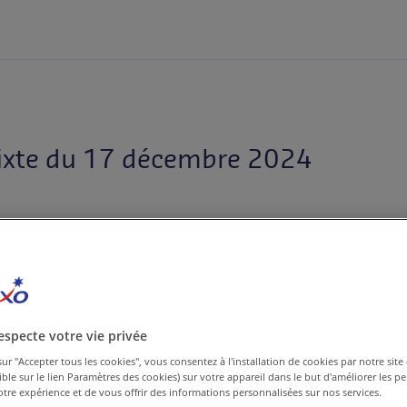
ixte du 17 décembre 2024
L’Assemblée Générale Annuelle des a
décembre 2024 à l’auditorium de la 
specte votre vie privée
présidence de Sophie Bellon, Présid
sur "Accepter tous les cookies", vous consentez à l'installation de cookies par notre site 
nible sur le lien Paramètres des cookies) sur votre appareil dans le but d'améliorer les 
votre expérience et de vous offrir des informations personnalisées sur nos services.
Le quorum s’est établi à 85,68% et 3 4