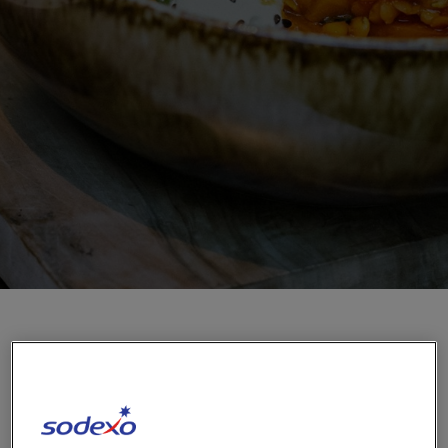
Contactez-nous
FR-BE
/
NL-BE
Presse
EAT, pour satisfaire tous les
palais !