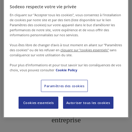
Sodexo respecte votre vie privée
Avec EAT, offrez à vos collaborateurs une
En cliquant sur "Accepter tous les cookies", vous consentez à l'installation
cuisine équilibrée, savoureuse et variée
de cookies par notre site et par des tiers (liste disponible sur le lien
Paramètres des cookies) sur votre appareil dans le but d'améliorer les
dans une ambiance chaleureuse. Pour que
performances de notre site, votre expérience et de vous offrir des
informations personnalisées sur nos services.
chaque repas soit synonyme de plaisir et
de bien-être !
Vous êtes libre de changer d'avis à tout moment en allant sur "Paramètres
des cookies" ou de les refuser en
cliquant sur "cookies essentiels"
sans
conséquence sur votre utilisation du site.
Nous contacter
Pour plus d'informations et pour tout savoir sur les conséquences de vos
choix, vous pouvez consulter
Cookie Policy
Paramètres des cookies
Cookies essentiels
Autoriser tous les cookies
Une délicieuse évasion culinaire en
entreprise