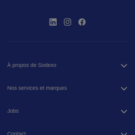
À propos de Sodexo
Sodexo en bref
Nos services et marques
Notre mission et ambition
Nos engagements pour la planète
Services de restauration
Jobs
Nos marques
Services de Facility Management
Travailler chez Sodexo Belgique
Contact