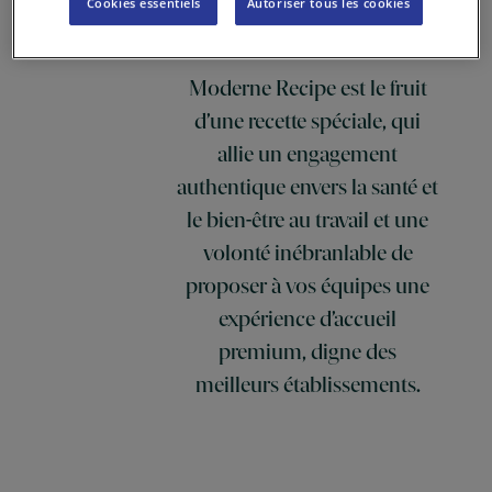
Cookies essentiels
Autoriser tous les cookies
Notre approche
Moderne Recipe est le fruit
d’une recette spéciale, qui
allie un engagement
authentique
envers la santé et
le bien-être au travail et une
volonté inébranlable de
proposer à vos équipes une
expérience d’accueil
premium, digne des
meilleurs établissements.