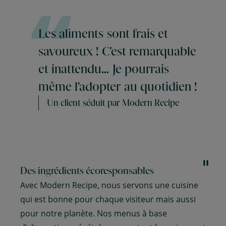
Les
aliments
sont
frais
et
savoureux
!
C’est
remarquable
et
inattendu…
Je
pourrais
même
l’adopter
au
quotidien
!
Un client séduit par Modern Recipe
Des expériences raffinées
Le sens du service et la qualité de l’accueil se
cachent dans les détails. Grâce à des solutions
technologiques harmonieuses et au