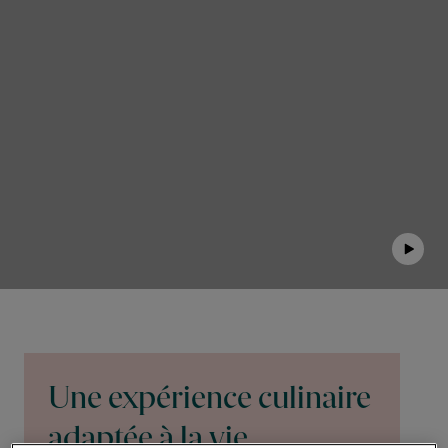
Contactez-nous
FR-BE
/
NL-BE
Presse
Une expérience culinaire
adaptée à la vie