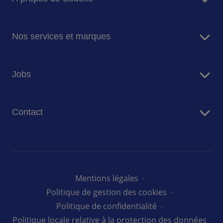
Sodexo en bref
Nos services et marques
Notre mission et ambition
Nos engagements pour la planète
Services de restauration
Jobs
Nos marques
Services de Facility Management
Travailler chez Sodexo Belgique
Contact
Nos offres d'emploi
Nous contacter
Presse
Mentions légales
Politique de gestion des cookies
Politique de confidentialité
Politique locale relative à la protection des données