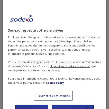
quotidienne
Modern Recipe est conçue pour répondre
aux attentes des talents d’aujourd’hui. Un
savant mélange d’ingrédients essentiels
Sodexo respecte votre vie privée
pour offrir une expérience de restauration
En cliquant sur "Accepter tous les cookies", vous consentez à l'installation
de cookies par notre site et par des tiers (liste disponible sur le lien
d’entreprise haut de gamme. Une cuisine à
Paramètres des cookies) sur votre appareil dans le but d'améliorer les
la fois saine et savoureuse, durable et
performances de notre site, votre expérience et de vous offrir des
informations personnalisées sur nos services.
abordable, pour prendre soin de soi, quel
Vous êtes libre de changer d'avis à tout moment en allant sur "Paramètres
que soit le moment de la journée.
des cookies" ou de les refuser en
cliquant sur "cookies essentiels"
sans
conséquence sur votre utilisation du site.
Explorez notre offre
Pour plus d'informations et pour tout savoir sur les conséquences de vos
choix, vous pouvez consulter
Cookie Policy
Paramètres des cookies