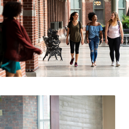
Contact opnemen
FR-BE
/
NL-BE
Pers