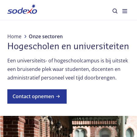
Diensten en merken
Home
Onze sectoren
Hogescholen en universiteiten
Sectoren
Een universiteits- of hogeschoolcampus is bij uitstek
Over Sodexo
een bruisende plek waar studenten, docenten en
administratief personeel veel tijd doorbrengen.
Verantwoord ondernemen
Contact opnemen
Blog
Jobs