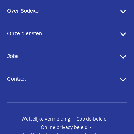
Over Sodexo
Sodexo in een notendop
Onze diensten
Onze missie en ambitie
Onze inzet voor de planeet
Food Services
Jobs
Onze merken
Facility Management Services
Werken bij Sodexo
Contact
Onze vacatures
Contact met ons opnemen
Pers
Wettelijke vermelding
Cookie-beleid
Online privacy beleid