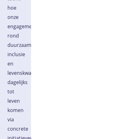
hoe
onze
engagementen
rond
duurzaamheid,
inclusie
en
levenskwaliteit
dagelijks
tot
leven
komen
via
concrete
initiatieven