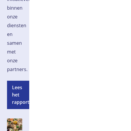
binnen
onze
diensten
en
samen
met
onze
partners.
Lees
het
rapport