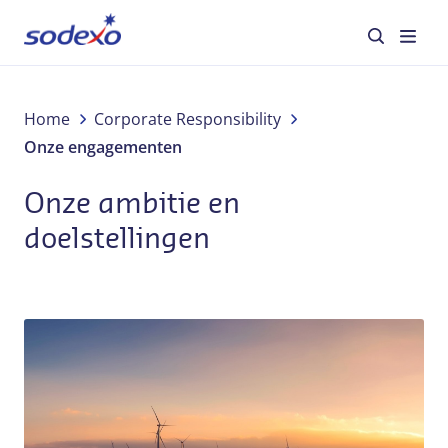
Diensten en merken
Home
Corporate Responsibility
Onze engagementen
Sectoren
Onze ambitie en
Over Sodexo
doelstellingen
Verantwoord ondernemen
Blog
Jobs