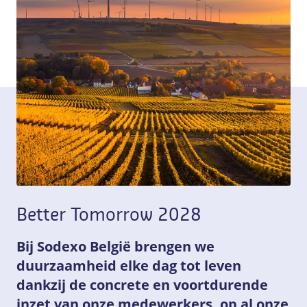
Contact opnemen
FR-BE
/
NL-BE
Pers
Better Tomorrow 2028
Bij Sodexo België brengen we
duurzaamheid elke dag tot leven
dankzij de concrete en voortdurende
inzet van onze medewerkers, op al onze