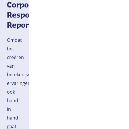
Corporate
Responsibility
Report
Omdat
het
creëren
van
betekenisvolle
ervaringen
ook
hand
in
hand
gaat