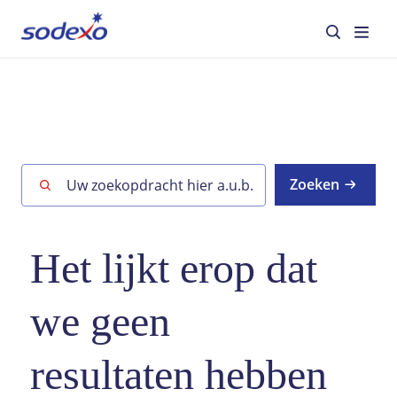
Diensten en merken
Sectoren
Zoeken
Over Sodexo
Verantwoord ondernemen
Het lijkt erop dat
Blog
we geen
Jobs
resultaten hebben