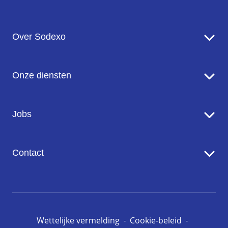
Over Sodexo
Sodexo in een notendop
Onze diensten
Onze missie en ambitie
Onze inzet voor de planeet
Food Services
Jobs
Onze merken
Facility Management Services
Werken bij Sodexo
Contact
Onze vacatures
Contact met ons opnemen
Pers
Wettelijke vermelding
Cookie-beleid