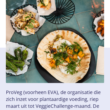
Contact opnemen
FR-BE
/
NL-BE
Pers
ProVeg (voorheen EVA), de organisatie die
zich inzet voor plantaardige voeding, riep
maart uit tot VeggieChallenge-maand. De