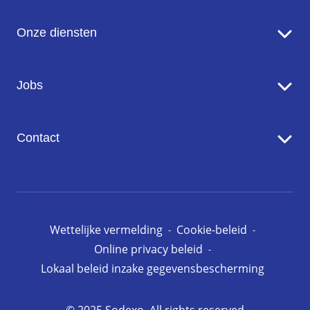
Sodexo in een notendop
Onze diensten
Onze missie en ambitie
Onze inzet voor de planeet
Food Services
Jobs
Onze merken
Facility Management Services
Werken bij Sodexo
Contact
Onze vacatures
Contact met ons opnemen
Pers
Wettelijke vermelding
Cookie-beleid
Online privacy beleid
Lokaal beleid inzake gegevensbescherming