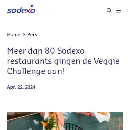
Diensten en merken
Home
Pers
Meer dan 80 Sodexo
Sectoren
restaurants gingen de Veggie
Over Sodexo
Challenge aan!
Verantwoord ondernemen
Apr. 22, 2024
Blog
Jobs