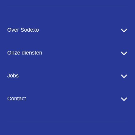
Over Sodexo
Sodexo in een notendop
Onze diensten
Onze missie en ambitie
Onze inzet voor de planeet
Food Services
Jobs
Onze merken
Facility Management Services
Werken bij Sodexo
Contact
Onze vacatures
Contact met ons opnemen
Pers