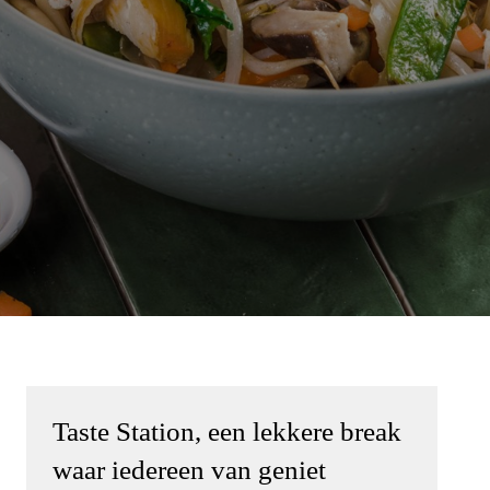
Contact opnemen
FR-BE
/
NL-BE
Pers
Taste Station, een lekkere break
waar iedereen van geniet